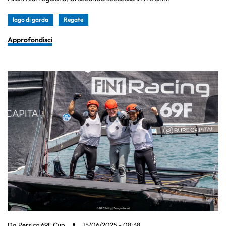
lago di garda
Regate
Approfondisci
Da
Persico 69F Cup
15/06/2025 - 08:38