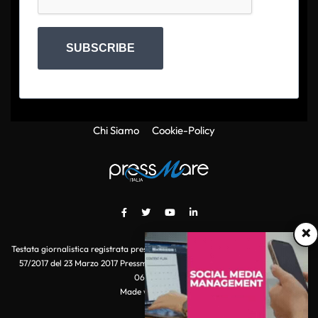
SUBSCRIBE
Chi Siamo
Cookie-Policy
×
Testata giornalistica registrata presso il Tribunale di Roma con autorizzazione
57/2017 del 23 Marzo 2017 Pressmare.it è un marchio di S.P.E.N. Srl - P.IVA
06511641000
Made with
by POI