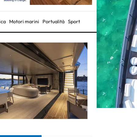
ica
Motori marini
Portualità
Sport