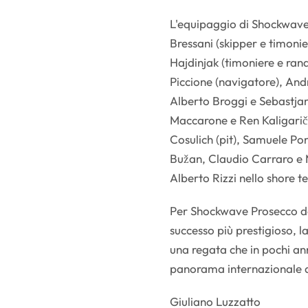
L'equipaggio di Shockwav
Bressani (skipper e timonie
Hajdinjak (timoniere e ran
Piccione (navigatore), And
Alberto Broggi e Sebastjan
Maccarone e Ren Kaligarič 
Cosulich (pit), Samuele Pon
Bužan, Claudio Carraro e M
Alberto Rizzi nello shore 
Per Shockwave Prosecco doc
successo più prestigioso, l
una regata che in pochi ann
panorama internazionale de
Giuliano Luzzatto