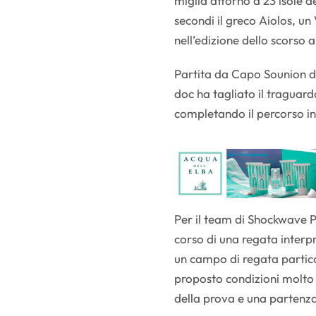
miglia attorno a 23 isole 
secondi il greco Aiolos, u
nell’edizione dello scorso 
Partita da Capo Sounion d
doc ha tagliato il traguardo
completando il percorso in 
Per il team di Shockwave Pr
corso di una regata interp
un campo di regata partic
proposto condizioni molto v
della prova e una partenz