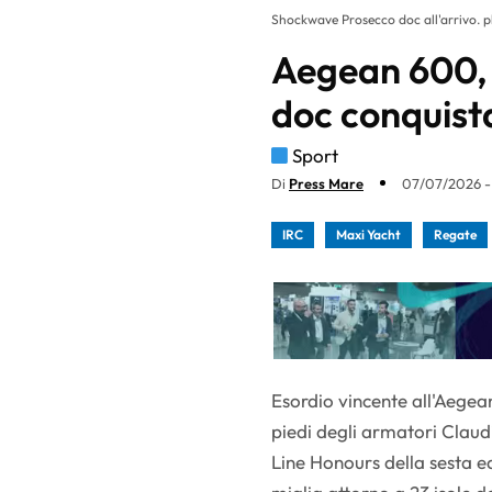
Shockwave Prosecco doc all'arrivo. p
Aegean 600,
doc conquist
Sport
Di
Press Mare
07/07/2026 - 
IRC
Maxi Yacht
Regate
Esordio vincente all'Aege
piedi degli armatori Clau
Line Honours della sesta e