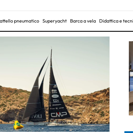
attello pneumatico
Superyacht
Barca a vela
Didattica e tecn