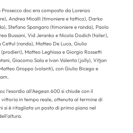
e Prosecco doc era composto da Lorenzo
re), Andrea Micalli (timoniere e tattico), Darko
da), Stefano Spangaro (timoniere e randa), Paolo
rea Bussani, Vid Jeranko e Nicola Dodich (tailer),
 Cettul (randa), Matteo De Luca, Giulio
(prodieri), Matteo Leghissa e Giorgio Rossetti
tani, Giacomo Sala e Ivan Valenta (jolly), Vitjan
atteo Groppo (volanti), con Giulio Bicego e
team.
 l'esordio all'Aegean 600 si chiude con il
a vittoria in tempo reale, ottenuta al termine di
i si è ritagliata un posto di primo piano nel
ll'altura.