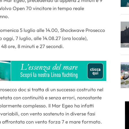
del Mar Egeo, precedendo di appena 2 minuti e 9
n Volvo Open 70 vincitore in tempo reale
anno.
omenica 5 luglio alle 14.00, Shockwave Prosecco
 oggi, 7 luglio, alle 14.08.27 (ora locale),
48 ore, 8 minuti e 27 secondi.
osecco doc si tratta di un successo costruito nel
retata con continuità e senza errori, nonostante
olarmente complesso. Il Mar Egeo ha infatti
ariabili, con vento sostenuto in diverse fasi
a affrontata con vento forza 7 e mare formato.