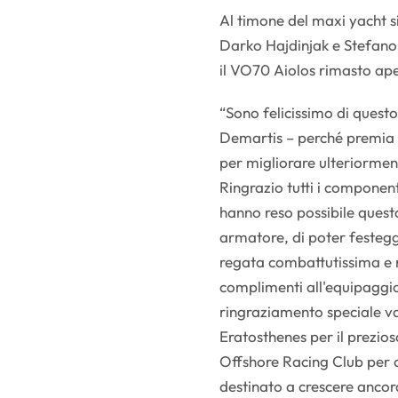
Al timone del maxi yacht s
Darko Hajdinjak e Stefano 
il VO70 Aiolos rimasto aper
“Sono felicissimo di ques
Demartis – perché premia il
per migliorare ulteriorment
Ringrazio tutti i componen
hanno reso possibile questa
armatore, di poter festegg
regata combattutissima e ri
complimenti all'equipaggio 
ringraziamento speciale va
Eratosthenes per il prezios
Offshore Racing Club per a
destinato a crescere ancor