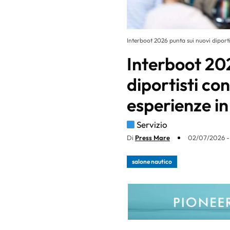
Interboot 2026 punta sui nuovi diportis
Interboot 20
diportisti con
esperienze i
Servizio
Di
Press Mare
02/07/2026 - 
salone nautico