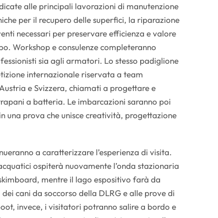
icate alle principali lavorazioni di manutenzione
cniche per il recupero delle superfici, la riparazione
rventi necessari per preservare efficienza e valore
mpo. Workshop e consulenze completeranno
ofessionisti sia agli armatori. Lo stesso padiglione
tizione internazionale riservata a team
ustria e Svizzera, chiamati a progettare e
rapani a batteria. Le imbarcazioni saranno poi
 in una prova che unisce creatività, progettazione
nueranno a caratterizzare l’esperienza di visita.
 acquatici ospiterà nuovamente l’onda stazionaria
di skimboard, mentre il lago espositivo farà da
i dei cani da soccorso della DLRG e alle prove di
oot, invece, i visitatori potranno salire a bordo e