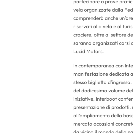
partecipare a prove pratic
vela organizzate dalla Fed
comprenderà anche un’area 
riservati alla vela e al tu
crociere, oltre al settore d
saranno organizzati corsi 
Lucid Motors.
In contemporanea con Inter
manifestazione dedicata al
stesso biglietto d’ingress
del dodicesimo volume del
iniziative, Interboot confe
presentazione di prodotti, 
all’ampliamento della base 
mercato occasioni concrete
da vicino il mondo della n