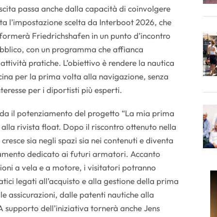
rescita passa anche dalla capacità di coinvolgere
ta l’impostazione scelta da Interboot 2026, che
sformerà Friedrichshafen in un punto d’incontro
pubblico, con un programma che affianca
ttività pratiche. L’obiettivo è rendere la nautica
vicina per la prima volta alla navigazione, senza
teresse per i diportisti più esperti.
rda il potenziamento del progetto “La mia prima
lla rivista float. Dopo il riscontro ottenuto nella
a cresce sia negli spazi sia nei contenuti e diventa
amento dedicato ai futuri armatori. Accanto
ioni a vela e a motore, i visitatori potranno
tici legati all’acquisto e alla gestione della prima
le assicurazioni, dalle patenti nautiche alla
A supporto dell’iniziativa tornerà anche Jens