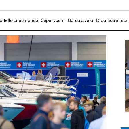
attello pneumatico
Superyacht
Barca a vela
Didattica e tecn