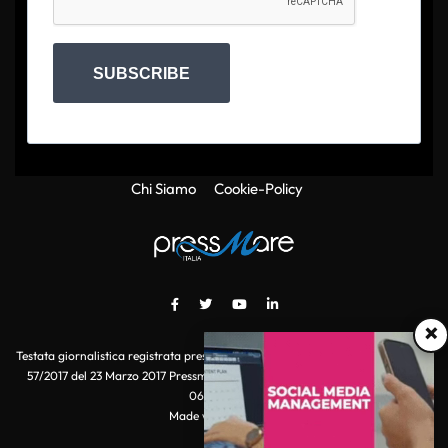
SUBSCRIBE
Chi Siamo
Cookie-Policy
×
Testata giornalistica registrata presso il Tribunale di Roma con autorizzazione
57/2017 del 23 Marzo 2017 Pressmare.it è un marchio di S.P.E.N. Srl - P.IVA
06511641000
Made with
by POI