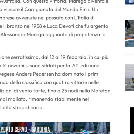
 Australia. Con questa vittoria, Marega diventa il
a a vincere il Campionato del Mondo Finn. Un
mprese avvenute nel passato con L'Italia di
e il bronzo nel 1958 e Luca Devoti che fu argento
 Alessandro Marega agguanta di prepotenza la
ne serratissima, dal 12 al 19 febbraio, in cui più
a 14 nazioni si sono sfidati per la 70ª edizione
orvegese Anders Pedersen ha dominato i primi
do della classifica con quattro vittorie nelle
zioni di vento forte, fino a 25 nodi nella Moreton
ai mollato, rimanendo stabilmente nei
lidità straordinaria.