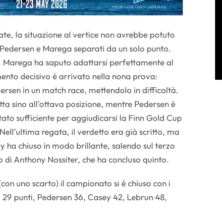
ate, la situazione al vertice non avrebbe potuto
n Pedersen e Marega separati da un solo punto.
di, Marega ha saputo adattarsi perfettamente al
mento decisivo è arrivato nella nona prova:
sen in un match race, mettendolo in difficoltà.
lotta sino all'ottava posizione, mentre Pedersen è
tato sufficiente per aggiudicarsi la Finn Gold Cup
Nell'ultima regata, il verdetto era già scritto, ma
y ha chiuso in modo brillante, salendo sul terzo
o di Anthony Nossiter, che ha concluso quinto.
(con uno scarto) il campionato si è chiuso con i
 29 punti, Pedersen 36, Casey 42, Lebrun 48,