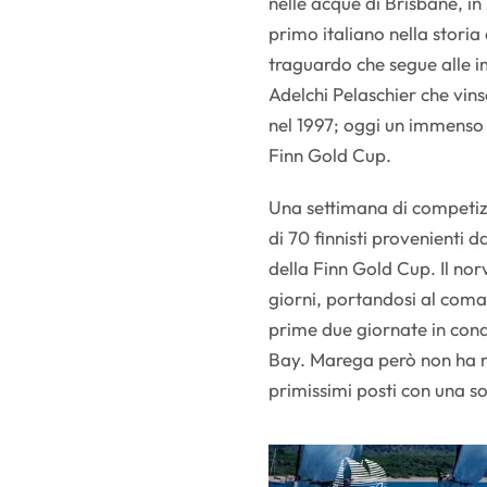
nelle acque di Brisbane, in
primo italiano nella stori
traguardo che segue alle i
Adelchi Pelaschier che vins
nel 1997; oggi un immenso
Finn Gold Cup.
Una settimana di competizio
di 70 finnisti provenienti d
della Finn Gold Cup. Il n
giorni, portandosi al coman
prime due giornate in condi
Bay. Marega però non ha m
primissimi posti con una so