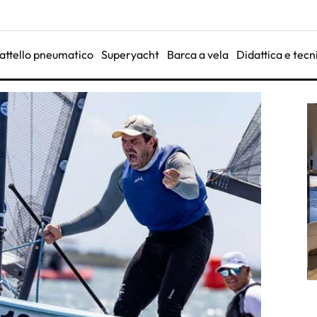
attello pneumatico
Superyacht
Barca a vela
Didattica e tecn