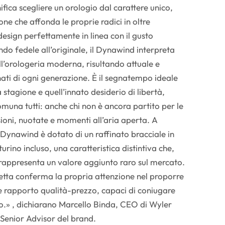
ifica scegliere un orologio dal carattere unico,
one che affonda le proprie radici in oltre
 design perfettamente in linea con il gusto
o fedele all’originale, il Dynawind interpreta
ll’orologeria moderna, risultando attuale e
ati di ogni generazione. È il segnatempo ideale
stagione e quell’innato desiderio di libertà,
una tutti: anche chi non è ancora partito per le
oni, nuotate e momenti all’aria aperta. A
 Dynawind è dotato di un raffinato bracciale in
urino incluso, una caratteristica distintiva che,
, rappresenta un valore aggiunto raro sul mercato.
etta conferma la propria attenzione nel proporre
e rapporto qualità-prezzo, capaci di coniugare
uto.» , dichiarano Marcello Binda, CEO di Wyler
Senior Advisor del brand.