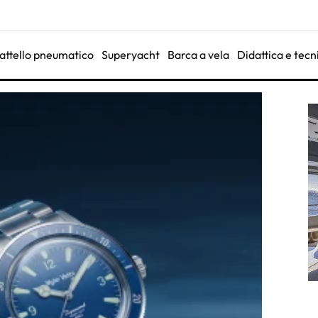
attello pneumatico
Superyacht
Barca a vela
Didattica e tecn