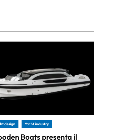
ht design
Yacht industry
oden Boats presenta il