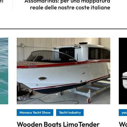
ti
Assomarinas: per una mappatura
reale delle nostre coste italiane
Monaco Yacht Show
Yacht industry
yac
Wooden Boats LimoTender
Wo