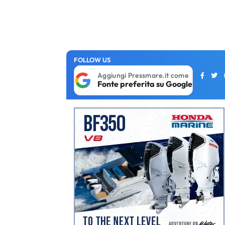
FOLLOW US
Aggiungi Pressmare.it come
Fonte preferita su Google