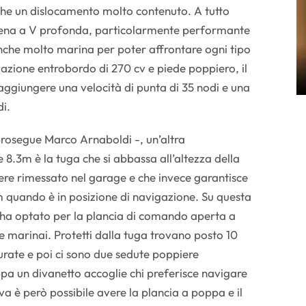
e un dislocamento molto contenuto. A tutto
rena a V profonda, particolarmente performante
 anche molto marina per poter affrontare ogni tipo
zione entrobordo di 270 cv e piede poppiero, il
raggiungere una velocità di punta di 35 nodi e una
odi.
 prosegue Marco Arnaboldi -, un’altra
e 8.3m è la tuga che si abbassa all’altezza della
re rimessato nel garage e che invece garantisce
 m quando è in posizione di navigazione. Su questa
ha optato per la plancia di comando aperta a
e marinai. Protetti dalla tuga trovano posto 10
murate e poi ci sono due sedute poppiere
ppa un divanetto accoglie chi preferisce navigare
iva è però possibile avere la plancia a poppa e il