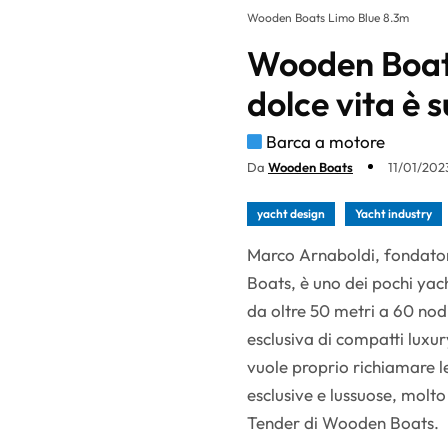
Wooden Boats Limo Blue 8.3m
Wooden Boats
dolce vita è 
Barca a motore
Da
Wooden Boats
11/01/202
yacht design
Yacht industry
Marco Arnaboldi, fondator
Boats, è uno dei pochi yac
da oltre 50 metri a 60 nod
esclusiva di compatti luxu
vuole proprio richiamare 
esclusive e lussuose, molto
Tender di Wooden Boats.