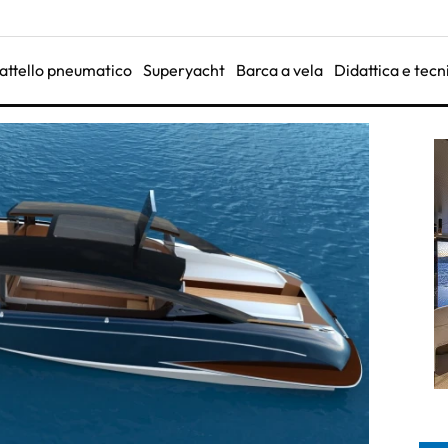
attello pneumatico
Superyacht
Barca a vela
Didattica e tecn