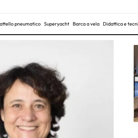
attello pneumatico
Superyacht
Barca a vela
Didattica e tecn