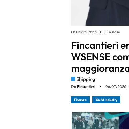
Ph Chiara Petrioli, CEO Wsense
Fincantieri e
WSENSE come
maggioranz
Shipping
Da
Fincantieri
06/07/2026 -
Finanza
Yacht industry