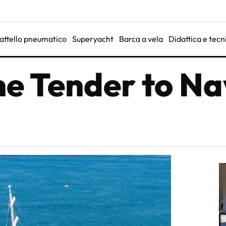
attello pneumatico
Superyacht
Barca a vela
Didattica e tecn
e Tender to Nav