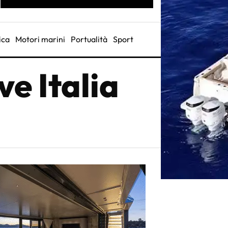
ica
Motori marini
Portualità
Sport
e Italia