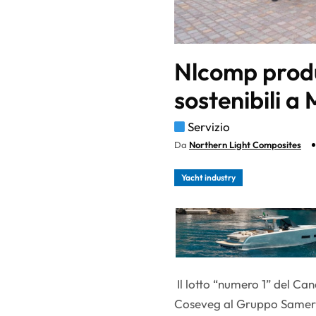
Nlcomp produ
sostenibili a
Servizio
Da
Northern Light Composites
Yacht industry
Il lotto “numero 1” del Ca
Coseveg al Gruppo Samer, c