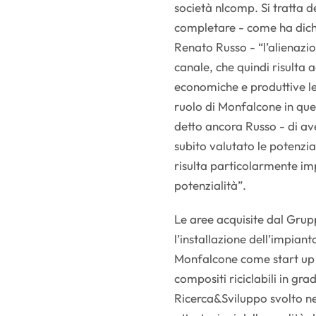
società nlcomp. Si tratta de
completare - come ha dichi
Renato Russo - “l’alienazio
canale, che quindi risulta
economiche e produttive l
ruolo di Monfalcone in que
detto ancora Russo - di av
subito valutato le potenzial
risulta particolarmente imp
potenzialità”.
Le aree acquisite dal Grup
l’installazione dell’impiant
Monfalcone come start up p
compositi riciclabili in grad
Ricerca&Sviluppo svolto nei