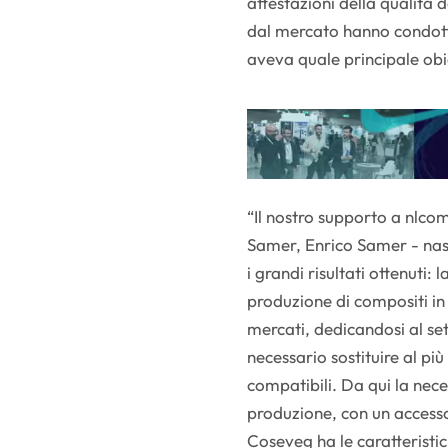
attestazioni della qualità d
dal mercato hanno condott
aveva quale principale obie
“Il nostro supporto a nlco
Samer, Enrico Samer - nasc
i grandi risultati ottenuti:
produzione di compositi in 
mercati, dedicandosi al set
necessario sostituire al più
compatibili. Da qui la nece
produzione, con un accesso 
Coseveg ha le caratteristic