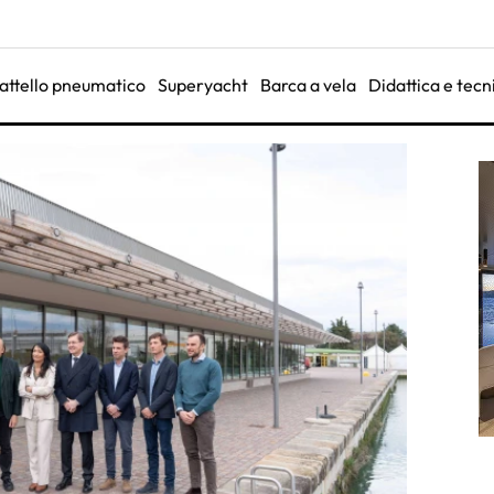
attello pneumatico
Superyacht
Barca a vela
Didattica e tecn