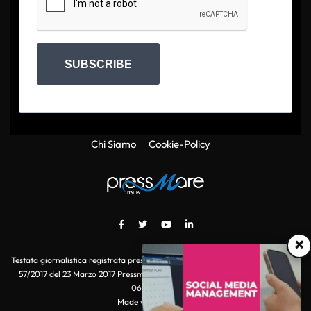
SUBSCRIBE
Chi Siamo
Cookie-Policy
×
Testata giornalistica registrata presso il Tribunale di Roma con autorizzazione
57/2017 del 23 Marzo 2017 Pressmare.it è un marchio di S.P.E.N. Srl - P.IVA
06511641000
Made with
by POI