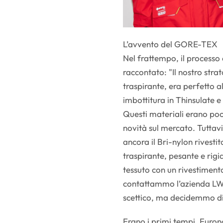
L’avvento del GORE-TEX
Nel frattempo, il processo
raccontato: "Il nostro stra
traspirante, era perfetto a
imbottitura in Thinsulate e 
Questi materiali erano poc
novità sul mercato. Tuttavi
ancora il Bri-nylon rivesti
traspirante, pesante e rigi
tessuto con un rivestiment
contattammo l’azienda LW
scettico, ma decidemmo di
Erano i primi tempi. Furono