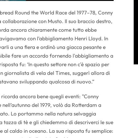
itbread Round the World Race del 1977–78, Conny
a collaborazione con Musto. Il suo braccio destro,
orda ancora chiaramente come tutto ebbe
1 navigavamo con l’abbigliamento Henri Lloyd. In
arli a una fiera e ordinò una giacca pesante e
sibile fare un accordo fornendo l'abbigliamento a
risposta fu: ‘In questo settore non c'è spazio per
 un giornalista di vela del Times, suggerì allora di
 stavano sviluppando qualcosa di nuovo.”
 ricorda ancora bene quegli eventi: "Conny
 e nell’autunno del 1979, volò da Rotterdam a
ivato. Lo portammo nella natura selvaggia
a tazza di tè e gli chiedemmo di descriverci le sue
 e al caldo in oceano. La sua risposta fu semplice: