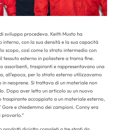
 di sviluppo procedeva. Keith Musto ha
to interno, con la sua densità e la sua capacità
llo scopo, così come lo strato intermedio con
il tessuto esterno in poliestere a trama fine.
o assorbenti, traspiranti e rappresentavano una
a, all’epoca, per lo strato esterno utilizzavamo
to in neoprene. Si trattava di un materiale non
do. Dopo aver letto un articolo su un nuovo
o traspirante accoppiato a un materiale esterno,
 Gore e chiedemmo dei campioni. Conny era
 provarlo.”
 prodotti diciotto completi a tre strati da