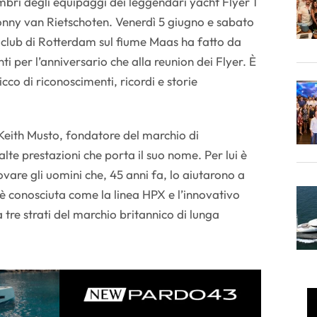
mbri degli equipaggi dei leggendari yacht Flyer 1
onny van Rietschoten. Venerdì 5 giugno e sabato
 club di Rotterdam sul fiume Maas ha fatto da
ti per l’anniversario che alla reunion dei Flyer. È
icco di riconoscimenti, ricordi e storie
a Keith Musto, fondatore del marchio di
te prestazioni che porta il suo nome. Per lui è
ovare gli uomini che, 45 anni fa, lo aiutarono a
 è conosciuta come la linea HPX e l’innovativo
tre strati del marchio britannico di lunga