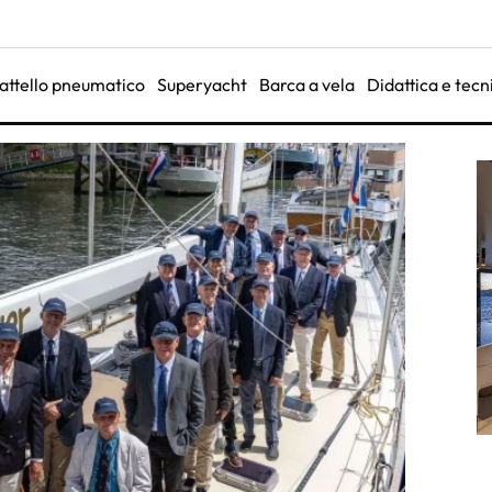
attello pneumatico
Superyacht
Barca a vela
Didattica e tecn