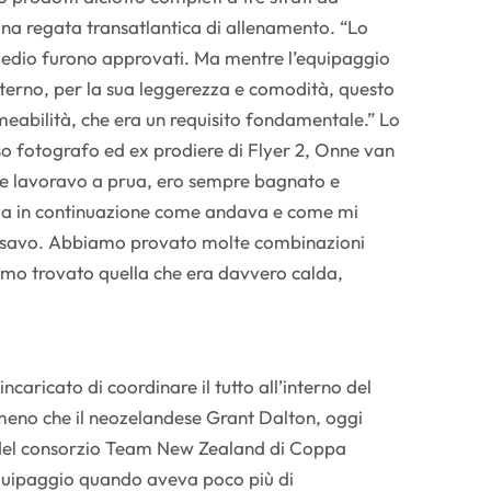
una regata transatlantica di allenamento. “Lo
rmedio furono approvati. Ma mentre l’equipaggio
terno, per la sua leggerezza e comodità, questo
rmeabilità, che era un requisito fondamentale.” Lo
so fotografo ed ex prodiere di Flyer 2, Onne van
he lavoravo a prua, ero sempre bagnato e
va in continuazione come andava e come mi
ssavo. Abbiamo provato molte combinazioni
amo trovato quella che era davvero calda,
ncaricato di coordinare il tutto all’interno del
meno che il neozelandese Grant Dalton, oggi
del consorzio Team New Zealand di Coppa
equipaggio quando aveva poco più di