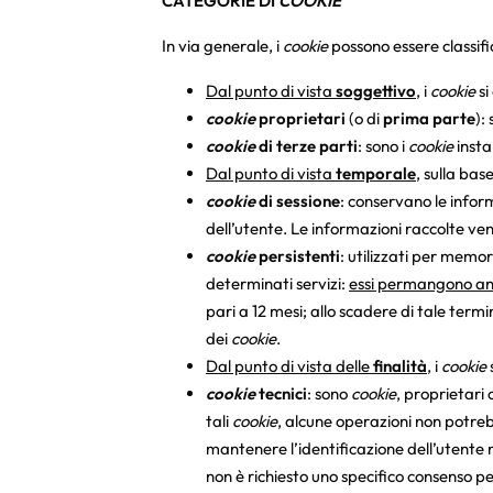
CATEGORIE DI
COOKIE
In via generale, i
cookie
possono essere classific
Dal punto di vista
soggettivo
, i
cookie
si
cookie
proprietari
(o di
prima parte
):
cookie
di terze parti
: sono i
cookie
instal
Dal punto di vista
temporale
, sulla bas
cookie
di sessione
: conservano le infor
dell’utente. Le informazioni raccolte ve
cookie
persistenti
: utilizzati per memor
determinati servizi:
essi permangono anc
pari a 12 mesi; allo scadere di tale term
dei
cookie
.
Dal punto di vista delle
finalità
, i
cookie
cookie
tecnici
: sono
cookie
, proprietari 
tali
cookie
, alcune operazioni non potreb
mantenere l’identificazione dell’utente n
non è richiesto uno specifico consenso per