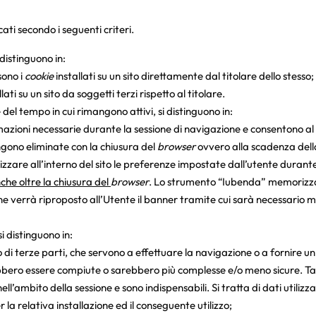
ati secondo i seguenti criteri.
 distinguono in:
 sono i
cookie
installati su un sito direttamente dal titolare dello stesso;
lati su un sito da soggetti terzi rispetto al titolare.
e del tempo in cui rimangono attivi, si distinguono in:
mazioni necessarie durante la sessione di navigazione e consentono al 
ngono eliminate con la chiusura del
browser
ovvero alla scadenza della
izzare all’interno del sito le preferenze impostate dall’utente durante l
he oltre la chiusura del
browser
. Lo strumento “Iubenda” memorizza 
ine verrà riproposto all’Utente il banner tramite cui sarà necessario 
si distinguono in:
o di terze parti, che servono a effettuare la navigazione o a fornire un s
bero essere compiute o sarebbero più complesse e/o meno sicure. Tali
ell’ambito della sessione e sono indispensabili. Si tratta di dati utili
 la relativa installazione ed il conseguente utilizzo;