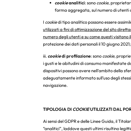
cookie
analitici
: sono
cookie
, proprietar
forma aggregata, sul numero di utenti ch
I
cookie
di tipo analitico possono essere assimil
utilizzati a fini di ottimizzazione del sito dire
numero degli utenti e su come questi visitano il
protezione dei dati personali il 10 giugno 2021; 
iii.
cookie
di profilazione
: sono
cookie
, proprie
i gusti e le abitudini di consumo manifestate da
dispositivi possono avere nell’ambito della sf
adeguatamente informato sull’uso degli stessi ed
navigazione.
TIPOLOGIA DI
COOKIE
UTILIZZATI DAL PO
Ai sensi del GDPR e delle Linee Guida, il Titola
“analitici”, laddove questi ultimi risultino legi