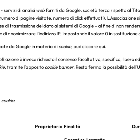
 - servizi di analisi
web
forniti da Google. società terza rispetto al Tit
. numero di pagine visitate, numero di click effettuati). L’Associazione
ase di trasmissione del dato ai sistemi di Google – al fine di non rendere
di anonimizzare l’indirizzo IP, impostando il valore 0 in sostituzione d
cate da Google in materia di
cookie
, può cliccare
qui
.
ofilazione è invece richiesto il consenso facoltativo, specifico, libero
kie
, tramite l’apposito
cookie banner
. Resta ferma la possibilità dell’
i
cookie
:
Proprietario
Finalità
Dur
Garantire il corretto