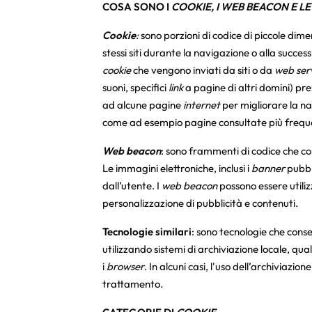
COSA SONO I
COOKIE, I WEB BEACON E L
Cookie
:
sono porzioni di codice di piccole dimens
stessi siti durante la navigazione o alla succe
cookie
che vengono inviati da siti o da
web ser
suoni, specifici
link
a pagine di altri domini) pre
ad alcune pagine
internet
per migliorare la na
come ad esempio pagine consultate più frequen
Web beacon
: sono frammenti di codice che c
Le immagini elettroniche, inclusi i
banner
pubbl
dall’utente. I
web beacon
possono essere utilizza
personalizzazione di pubblicità e contenuti.
Tecnologie similari
: sono tecnologie che conse
utilizzando sistemi di archiviazione locale, qual
i
browser
. In alcuni casi, l'uso dell’archiviaz
trattamento.