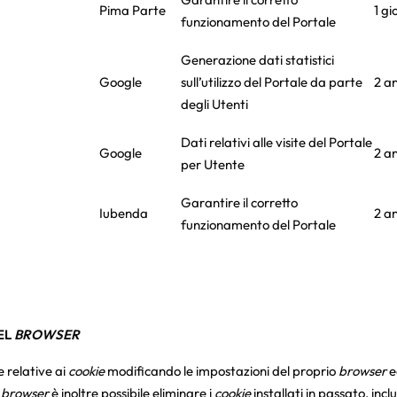
Pima Parte
1 gi
funzionamento del Portale
Generazione dati statistici
Google
sull’utilizzo del Portale da parte
2 an
degli Utenti
Dati relativi alle visite del Portale
Google
2 an
per Utente
Garantire il corretto
Iubenda
2 an
funzionamento del Portale
EL
BROWSER
 relative ai
cookie
modificando le impostazioni del proprio
browser
e
l
browser
è inoltre possibile eliminare i
cookie
installati in passato, inclu