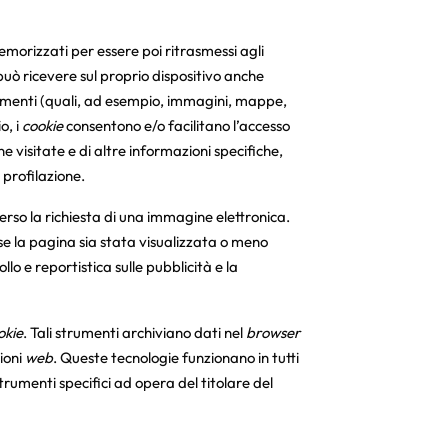
morizzati per essere poi ritrasmessi agli
può ricevere sul proprio dispositivo anche
 elementi (quali, ad esempio, immagini, mappe,
o, i
cookie
consentono e/o facilitano l’accesso
visitate e di altre informazioni specifiche,
profilazione.
erso la richiesta di una immagine elettronica.
 se la pagina sia stata visualizzata o meno
rollo e reportistica sulle pubblicità e la
okie
. Tali strumenti archiviano dati nel
browser
ioni
web
. Queste tecnologie funzionano in tutti
trumenti specifici ad opera del titolare del