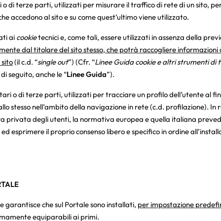
i o di terze parti, utilizzati per misurare il traffico di rete di un sito, 
e accedono al sito e su come quest’ultimo viene utilizzato.
ati ai
cookie
tecnici e, come tali, essere utilizzati in assenza della pre
ttamente dal titolare del sito stesso, che potrà raccogliere informazioni
 sito
(il c.d. “
single out
”) (Cfr. “
Linee Guida cookie e altri strumenti di
di seguito, anche le “
Linee Guida
”).
tari o di terze parti, utilizzati per tracciare un profilo dell’utente al 
llo stesso nell’ambito della navigazione in rete (c.d. profilazione). In 
era privata degli utenti, la normativa europea e quella italiana prev
 esprimere il proprio consenso libero e specifico in ordine all’installaz
RTALE
re garantisce che sul Portale sono installati,
per impostazione predefi
ttimamente equiparabili ai primi.