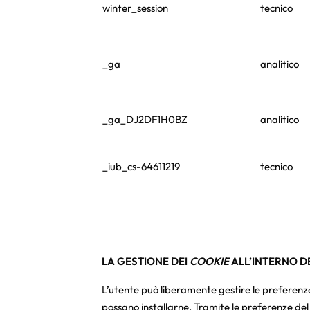
winter_session
tecnico
_ga
analitico
_ga_DJ2DF1H0BZ
analitico
_iub_cs-64611219
tecnico
LA GESTIONE DEI
COOKIE
ALL’INTERNO D
L’utente può liberamente gestire le preferenze
possano installarne. Tramite le preferenze de