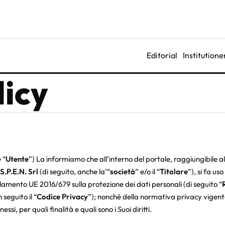
Editorial
Institutione
licy
 “
Utente
”) La informiamo che all’interno del portale, raggiungibile al
S.P.E.N. Srl
(di seguito, anche la’“
società
” e/o il “
Titolare
”), si fa uso
olamento UE 2016/679 sulla protezione dei dati personali (di seguito “
seguito il “
Codice Privacy
”); nonché della normativa privacy vigent
ssi, per quali finalità e quali sono i Suoi diritti.