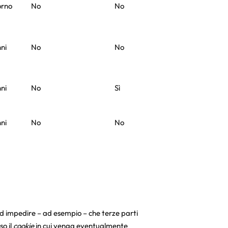
orno
No
No
ni
No
No
ni
No
Sì
ni
No
No
d impedire – ad esempio – che terze parti
so il
cookie
in cui venga eventualmente