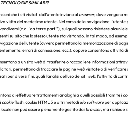
E TECNOLOGIE SIMILARI?
ioni che i siti visitati dall’utente inviano al
browser
, dove vengono me
ssiva visita del medesimo utente. Nel corso della navigazione, l’utente 
ver
diversi (c.d. “da terze parti”), sui quali possono risiedere alcuni
senti sul sito che lo stesso utente sta visitando. In tal modo, ad esempi
vigazione dell’utente (ovvero permettono la memorizzazione di pagine 
temente, errori di connessione, ecc.), oppure consentono attività di 
onsentono a un sito
web
di trasferire o raccogliere informazioni attrav
icitari, permettono di tracciare le pagine
web
visitate o di verificare
ti per diversi fini, quali l’analisi dell’uso dei siti
web
, l’attività di cont
ntono di effettuare trattamenti analoghi a quelli possibili tramite i
co
i
cookie
flash, cookie HTML 5 e altri metodi e/o
software
per applicaz
ione locale non può essere pienamente gestito dai
browser
, ma richiede s